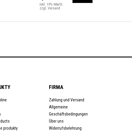
inkl. 19% MwSt.
zzgl. Versand
UKTY
FIRMA
line
Zahlung und Versand
Allgemeine
s
Geschäftsbedingungen
oducts
Über uns
e produkty
Widerrufsbelehrung