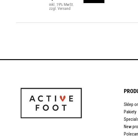
inkl. 19% MwSt.
zzgl. Versand
PROD
Sklep on
Pakiety
Special
New pr
Polecan