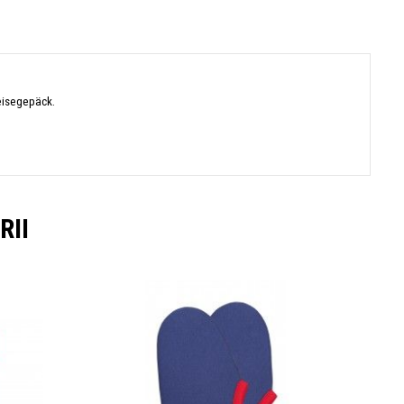
eisegepäck.
RII