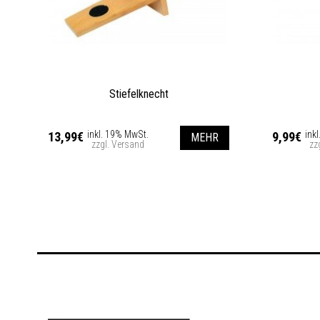
Stiefelknecht
inkl. 19% MwSt.
ink
13,99€
9,99€
MEHR
zzgl. Versand
zz