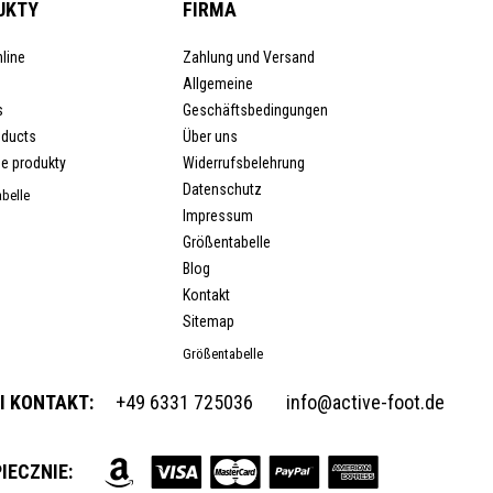
UKTY
FIRMA
line
Zahlung und Versand
Allgemeine
s
Geschäftsbedingungen
oducts
Über uns
e produkty
Widerrufsbelehrung
Datenschutz
belle
Impressum
Größentabelle
Blog
Kontakt
Sitemap
Größentabelle
I KONTAKT:
+49 6331 725036
info@active-foot.de
IECZNIE: