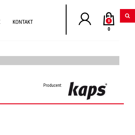
E
KONTAKT
0
0
Producent: