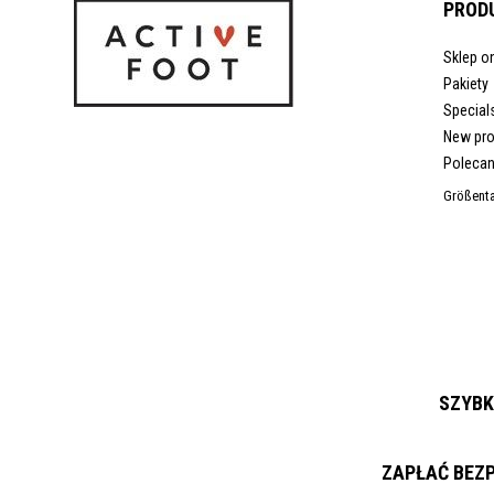
PROD
Sklep on
Pakiety
Special
New pr
Polecan
Größenta
SZYBK
ZAPŁAĆ BEZP