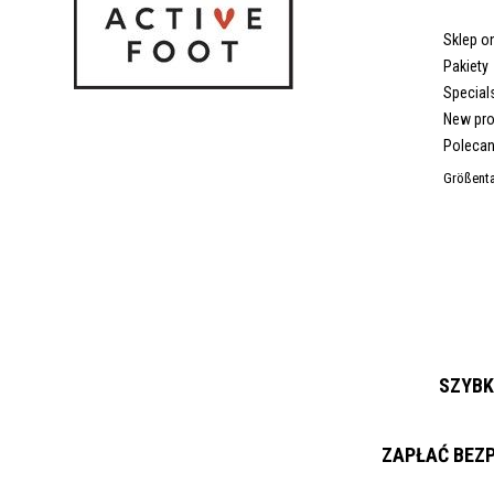
Sklep on
Pakiety
Special
New pr
Polecan
Größenta
SZYBK
ZAPŁAĆ BEZP