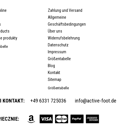
line
Zahlung und Versand
Allgemeine
s
Geschäftsbedingungen
oducts
Über uns
e produkty
Widerrufsbelehrung
Datenschutz
belle
Impressum
Größentabelle
Blog
Kontakt
Sitemap
Größentabelle
I KONTAKT:
+49 6331 725036
info@active-foot.de
IECZNIE: