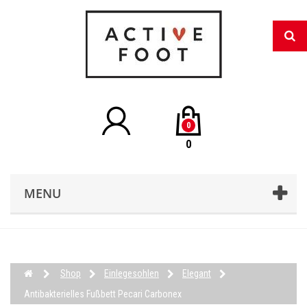
0
0
MENU
Shop
Einlegesohlen
Elegant
Antibakterielles Fußbett Pecari Carbonex