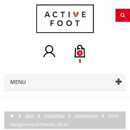
0
0
MENU
Shop
Schuhpflege
Imprägnierung
Schuh
Imprägnierung Oil Protector, 200 ml