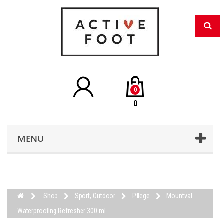
0
0
MENU
Shop
Sport, Outdoor
Pflege
Mountval
Waterproofing Refresher 300 ml