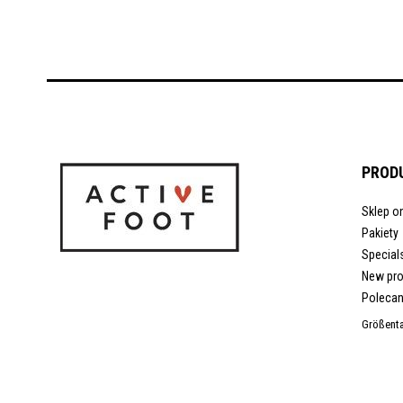
PROD
Sklep on
Pakiety
Special
New pr
Polecan
Größenta