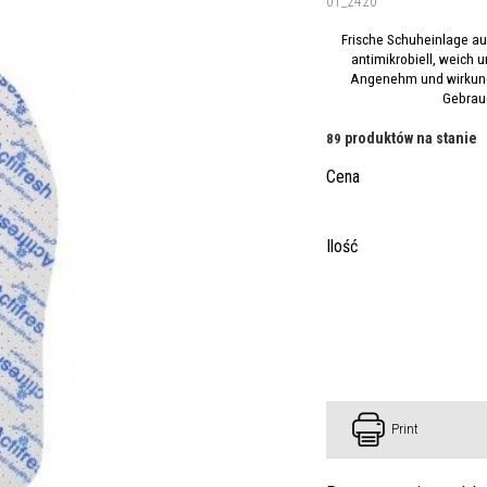
01_2420
Frische Schuheinlage 
antimikrobiell, weich u
Angenehm und wirkung
Gebrau
produktów na stanie
89
Cena
Ilość
Print