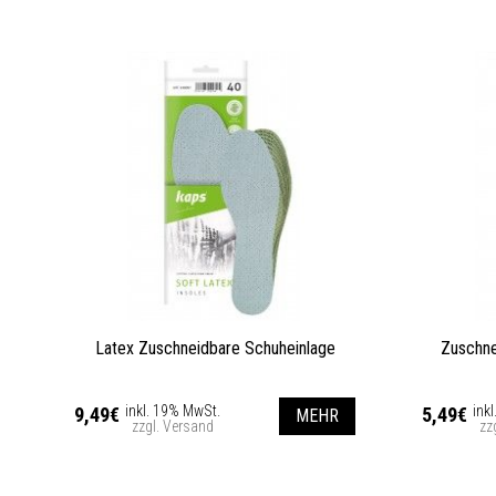
Latex Zuschneidbare Schuheinlage
Zuschne
inkl. 19% MwSt.
ink
9,49€
5,49€
MEHR
zzgl. Versand
zz