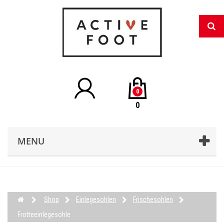
0
0
MENU
Shop
Einlegesohlen
Frischesohlen
Frotteeinlegesohle