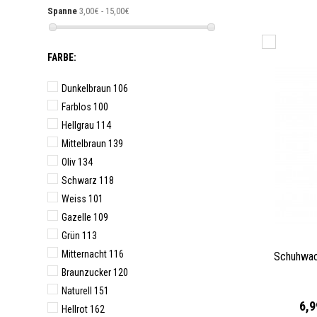
Spanne
3,00€ - 15,00€
FARBE:
Dunkelbraun 106
Farblos 100
Hellgrau 114
Mittelbraun 139
Oliv 134
Schwarz 118
Weiss 101
Gazelle 109
Grün 113
Mitternacht 116
Schuhwac
Braunzucker 120
Naturell 151
6,9
Hellrot 162