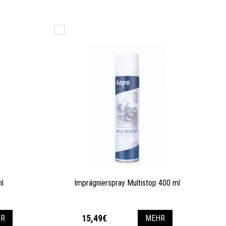
ml
Imprägnierspray Multistop 400 ml
15,49€
R
MEHR