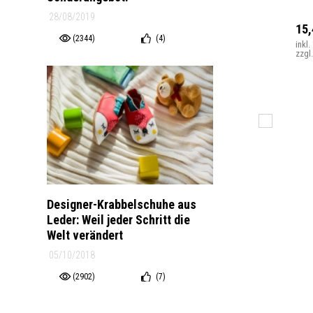
28/08/2019
15
(2344)
(
4
)
inkl
zzgl
Designer-Krabbelschuhe aus
Leder: Weil jeder Schritt die
Welt verändert
05/10/2018
(2902)
(
7
)