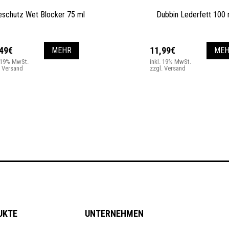
schutz Wet Blocker 75 ml
Dubbin Lederfett 100 
,49€
11,99€
MEHR
MEH
. 19% MwSt.
inkl. 19% MwSt.
. Versand
zzgl. Versand
UKTE
UNTERNEHMEN