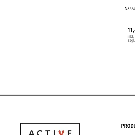
Nässe
11
inkl
zzgl
PROD