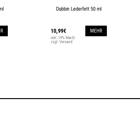
ml
Dubbin Lederfett 50 ml
10,99€
R
MEHR
inkl. 19% MwSt.
zzgl. Versand