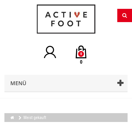
0
0
MENÜ
Meist gekauft