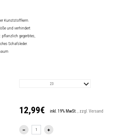
r Kunststoffkern.
öße und verhindert
: pflanzlich gegerbtes,
iches
Schafsleder.
chaum
23
12,99€
inkl. 19% MwSt.
, zzgl. Versand