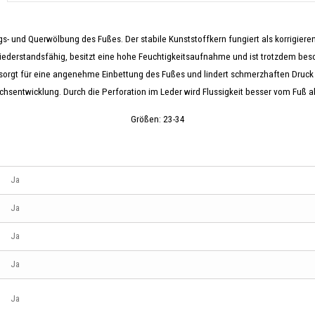
- und Querwölbung des Fußes. Der stabile Kunststoffkern fungiert als korrigiere
wiederstandsfähig, besitzt eine hohe Feuchtigkeitsaufnahme und ist trotzdem beson
 sorgt für eine angenehme Einbettung des Fußes und lindert schmerzhaften Druck 
chsentwicklung. Durch die Perforation im Leder wird Flussigkeit besser vom Fuß a
Größen: 23-34
Ja
Ja
Ja
Ja
Ja