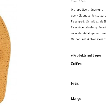
03_0119_23
Orthopädisch: längs- und
querwölbungsunterstützende
Fersenpad: dämpft axiale St
Fersenüberbelastung.
Pecari
widerstandsfähiges und we
Carbon: Aktivkohle-Latexs
Produkte auf Lager
6
Größen
Preis
Menge