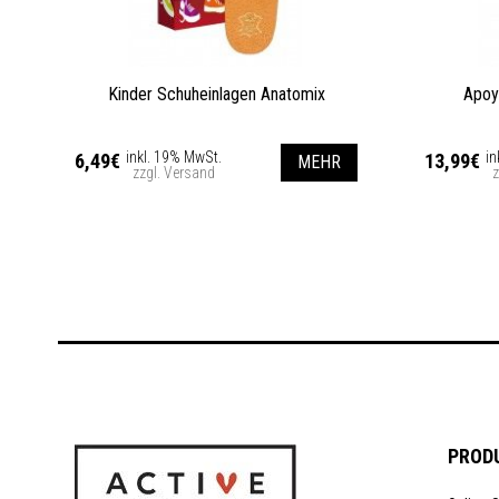
Kinder Schuheinlagen Anatomix
Apoy
inkl. 19% MwSt.
in
6,49€
13,99€
MEHR
zzgl. Versand
z
PROD