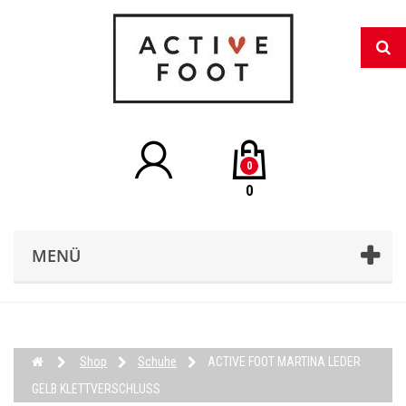
0
0
MENÜ
Shop
Schuhe
ACTIVE FOOT MARTINA LEDER
GELB KLETTVERSCHLUSS