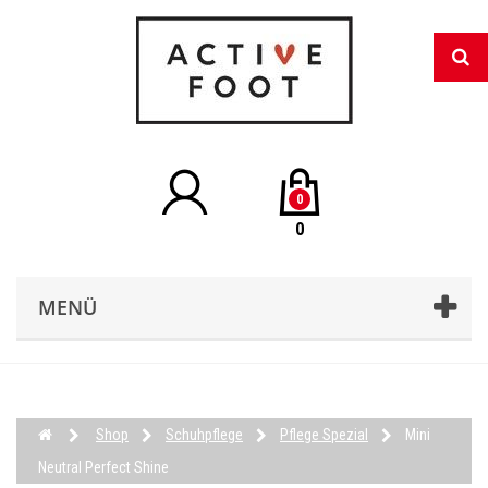
0
0
MENÜ
Shop
Schuhpflege
Pflege Spezial
Mini
Neutral Perfect Shine